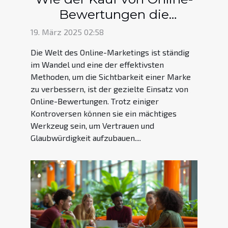
Bewertungen die
Markensichtbarkeit
19. März 2025 02:58
verbessern kann
Die Welt des Online-Marketings ist ständig
im Wandel und eine der effektivsten
Methoden, um die Sichtbarkeit einer Marke
zu verbessern, ist der gezielte Einsatz von
Online-Bewertungen. Trotz einiger
Kontroversen können sie ein mächtiges
Werkzeug sein, um Vertrauen und
Glaubwürdigkeit aufzubauen....