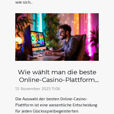
wie sich...
Wie wählt man die beste
Online-Casino-Plattform
aus?
13. November 2025 11:06
Die Auswahl der besten Online-Casino-
Plattform ist eine wesentliche Entscheidung
für jeden Glücksspielbegeisterten.