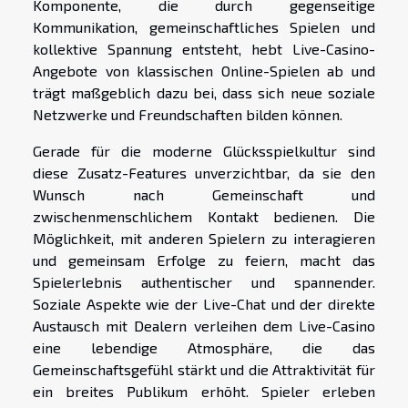
Komponente, die durch gegenseitige
Kommunikation, gemeinschaftliches Spielen und
kollektive Spannung entsteht, hebt Live-Casino-
Angebote von klassischen Online-Spielen ab und
trägt maßgeblich dazu bei, dass sich neue soziale
Netzwerke und Freundschaften bilden können.
Gerade für die moderne Glücksspielkultur sind
diese Zusatz-Features unverzichtbar, da sie den
Wunsch nach Gemeinschaft und
zwischenmenschlichem Kontakt bedienen. Die
Möglichkeit, mit anderen Spielern zu interagieren
und gemeinsam Erfolge zu feiern, macht das
Spielerlebnis authentischer und spannender.
Soziale Aspekte wie der Live-Chat und der direkte
Austausch mit Dealern verleihen dem Live-Casino
eine lebendige Atmosphäre, die das
Gemeinschaftsgefühl stärkt und die Attraktivität für
ein breites Publikum erhöht. Spieler erleben