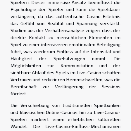
Spielern. Dieser immersive Ansatz beeinflusst die
Psychologie der Spieler und kann die Spieldauer
verlängern, da das authentische Casino-Erlebnis
das Gefühl von Realität und Spannung verstärkt.
Studien aus der Verhaltensanalyse zeigen, dass der
direkte Kontakt zu menschlichen Elementen im
Spiel zu einer intensiveren emotionalen Beteiligung
führt, was wiederum Einfluss auf die Intensität und
Häufigkeit der Spielsitzungen nimmt. Die
Möglichkeiten zur Kommunikation und der
sichtbare Ablauf des Spiels im Live-Casino schaffen
Vertrauen und reduzieren Hemmschwellen, was die
Bereitschaft zur Verlängerung der Sessions
fördert.
Die Verschiebung von traditionellen Spielbanken
und klassischen Online-Casinos hin zu Live-Casino-
Spielen markiert einen erheblichen kulturellen
Wandel. Die Live-Casino-Einfluss-Mechanismen