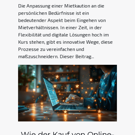
Bedürfnisse anpasst
Die Anpassung einer Mietkaution an die
persönlichen Bedürfnisse ist ein
bedeutender Aspekt beim Eingehen von
Mietverhältnissen. In einer Zeit, in der
Flexibilität und digitale Lösungen hoch im
Kurs stehen, gibt es innovative Wege, diese
Prozesse zu vereinfachen und
maßzuschneidern. Dieser Beitrag...
Wie der Kauf von Online-