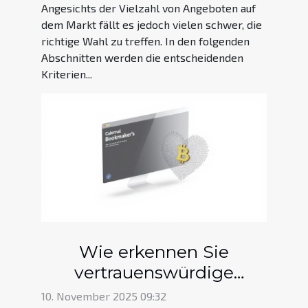
Angesichts der Vielzahl von Angeboten auf
dem Markt fällt es jedoch vielen schwer, die
richtige Wahl zu treffen. In den folgenden
Abschnitten werden die entscheidenden
Kriterien...
Wie erkennen Sie
vertrauenswürdige
Wettanbieter?
10. November 2025 09:32