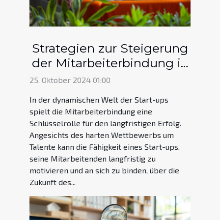
Strategien zur Steigerung
der Mitarbeiterbindung in
Start-ups
25. Oktober 2024 01:00
In der dynamischen Welt der Start-ups
spielt die Mitarbeiterbindung eine
Schlüsselrolle für den langfristigen Erfolg.
Angesichts des harten Wettbewerbs um
Talente kann die Fähigkeit eines Start-ups,
seine Mitarbeitenden langfristig zu
motivieren und an sich zu binden, über die
Zukunft des...