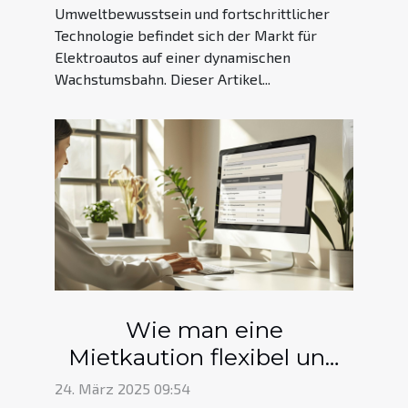
Umweltbewusstsein und fortschrittlicher
Technologie befindet sich der Markt für
Elektroautos auf einer dynamischen
Wachstumsbahn. Dieser Artikel...
Wie man eine
Mietkaution flexibel und
online an die eigenen
24. März 2025 09:54