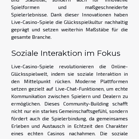
Spielformen und maßgeschneiderte
Spielerlebnisse. Dank dieser Innovationen haben
Live-Casino-Spiele die Glücksspielkultur nachhaltig
geprägt und setzen weiterhin Maßstäbe für die
gesamte Branche.
Soziale Interaktion im Fokus
Live-Casino-Spiele revolutionieren die Online-
Glücksspielwelt, indem sie soziale Interaktion in
den Mittelpunkt rücken. Moderne Plattformen
setzen gezielt auf Live-Chat-Funktionen, um echte
Kommunikation zwischen Spielern und Dealern zu
ermöglichen. Dieses Community-Building schafft
nicht nur ein starkes Gemeinschaftsgefühl, sondern
fördert auch die Spielerbindung, da gemeinsames
Erleben und Austausch in Echtzeit den Charakter
eines echten Casinos nachahmen. Die soziale