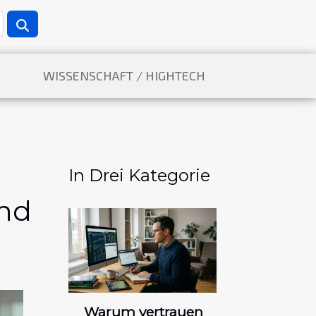
WISSENSCHAFT / HIGHTECH
In Drei Kategorie
und
Warum vertrauen