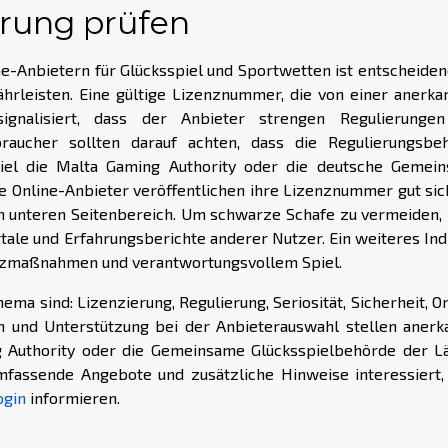
erung prüfen
e-Anbietern für Glücksspiel und Sportwetten ist entscheiden
ährleisten. Eine gültige Lizenznummer, die von einer anerka
signalisiert, dass der Anbieter strengen Regulierunge
braucher sollten darauf achten, dass die Regulierungsbe
iel die Malta Gaming Authority oder die deutsche Gemei
e Online-Anbieter veröffentlichen ihre Lizenznummer gut sic
m unteren Seitenbereich. Um schwarze Schafe zu vermeiden, 
rtale und Erfahrungsberichte anderer Nutzer. Ein weiteres Ind
hutzmaßnahmen und verantwortungsvollem Spiel.
a sind: Lizenzierung, Regulierung, Seriosität, Sicherheit, On
n und Unterstützung bei der Anbieterauswahl stellen anerk
g Authority oder die Gemeinsame Glücksspielbehörde der L
mfassende Angebote und zusätzliche Hinweise interessiert,
ogin
informieren.