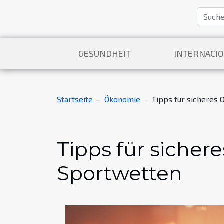
GESUNDHEIT
INTERNACI
Startseite
Ökonomie
Tipps für sicheres 
Tipps für sicher
Sportwetten