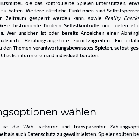
fsmittel, die das kontrollierte Spielen unterstützen, etw
 zu halten. Weitere nützliche Funktionen sind Selbstsperren
en Zeitraum gesperrt werden kann, sowie
Reality Check
 Diese Instrumente fördern
Selbstkontrolle
und bieten effe
on
. Wer unsicher ist oder bereits Anzeichen einer Abhängi
ialisierte Beratungsangebote zurückzugreifen. Ein erfah
zu den Themen
verantwortungsbewusstes Spielen
, selbst ge
Checks informieren und individuell beraten.
ngsoptionen wählen
n ist die Wahl sicherer und transparenter Zahlungsopt
eit als auch Datenschutz zu gewährleisten. Spieler sollten be