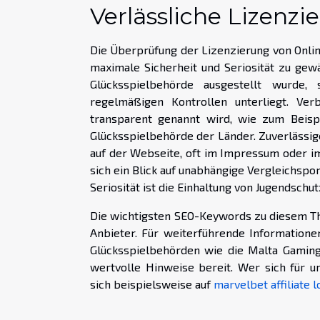
Verlässliche Lizenzi
Die Überprüfung der Lizenzierung von Onlin
maximale Sicherheit und Seriosität zu gew
Glücksspielbehörde ausgestellt wurde, 
regelmäßigen Kontrollen unterliegt. Ver
transparent genannt wird, wie zum Beisp
Glücksspielbehörde der Länder. Zuverlässig
auf der Webseite, oft im Impressum oder i
sich ein Blick auf unabhängige Vergleichspo
Seriosität ist die Einhaltung von Jugendsc
Die wichtigsten SEO-Keywords zu diesem Them
Anbieter. Für weiterführende Informatione
Glücksspielbehörden wie die Malta Gamin
wertvolle Hinweise bereit. Wer sich für u
sich beispielsweise auf
marvelbet affiliate l