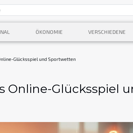
ONAL
ÖKONOMIE
VERSCHIEDENE
Online-Glücksspiel und Sportwetten
es Online-Glücksspiel 