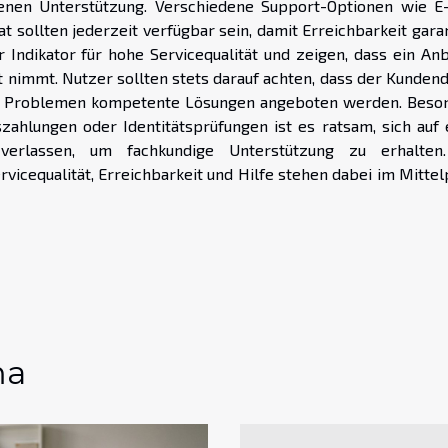
tenen Unterstützung. Verschiedene Support-Optionen wie E-
t sollten jederzeit verfügbar sein, damit Erreichbarkeit gara
er Indikator für hohe Servicequalität und zeigen, dass ein An
t nimmt. Nutzer sollten stets darauf achten, dass der Kundend
bei Problemen kompetente Lösungen angeboten werden. Beso
zahlungen oder Identitätsprüfungen ist es ratsam, sich auf 
verlassen, um fachkundige Unterstützung zu erhalten
rvicequalität, Erreichbarkeit und Hilfe stehen dabei im Mitte
ma