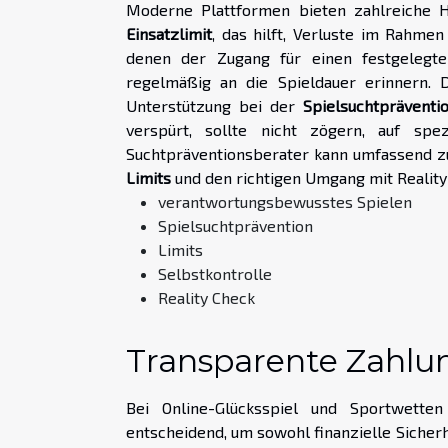
Moderne Plattformen bieten zahlreiche Hil
Einsatzlimit
, das hilft, Verluste im Rahmen
denen der Zugang für einen festgelegt
regelmäßig an die Spieldauer erinnern.
Unterstützung bei der
Spielsuchtpräventi
verspürt, sollte nicht zögern, auf spez
Suchtpräventionsberater kann umfassend 
Limits
und den richtigen Umgang mit Reality 
verantwortungsbewusstes Spielen
Spielsuchtprävention
Limits
Selbstkontrolle
Reality Check
Transparente Zahlu
Bei Online-Glücksspiel und Sportwette
entscheidend, um sowohl finanzielle Sicherh