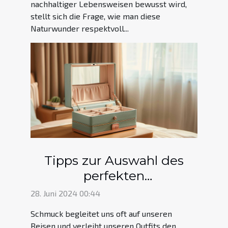
nachhaltiger Lebensweisen bewusst wird,
stellt sich die Frage, wie man diese
Naturwunder respektvoll...
Tipps zur Auswahl des
perfekten
Schmuckkästchens für
28. Juni 2024 00:44
jede Reise
Schmuck begleitet uns oft auf unseren
Reisen und verleiht unseren Outfits den