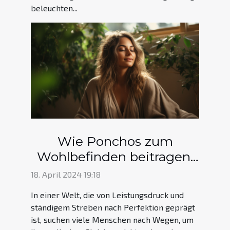
beleuchten...
Wie Ponchos zum
Wohlbefinden beitragen:
Die Vorteile von lockerer
18. April 2024 19:18
Kleidung für die
In einer Welt, die von Leistungsdruck und
psychische Gesundheit
ständigem Streben nach Perfektion geprägt
ist, suchen viele Menschen nach Wegen, um