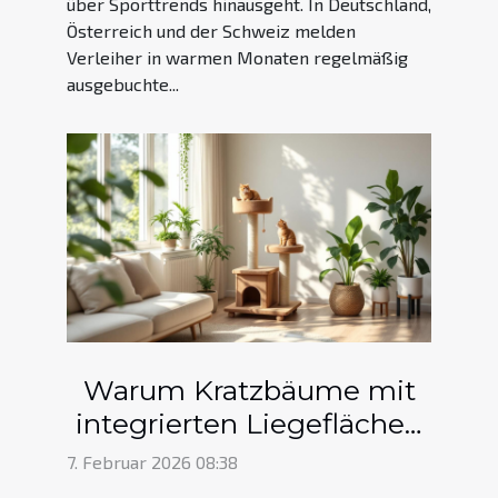
über Sporttrends hinausgeht. In Deutschland,
Österreich und der Schweiz melden
Verleiher in warmen Monaten regelmäßig
ausgebuchte...
Warum Kratzbäume mit
integrierten Liegeflächen
eine gute Wahl sind
7. Februar 2026 08:38