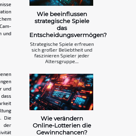
nisse
ation
Wie beeinflussen
chem
strategische Spiele
-Cam-
das
n und
Entscheidungsvermögen?
Strategische Spiele erfreuen
sich großer Beliebtheit und
faszinieren Spieler jeder
Altersgruppe....
denen
ungen
r und
 dass
rkeit
ltung
. Die
Wie verändern
Online-Lotterien die
t der
Gewinnchancen?
vität