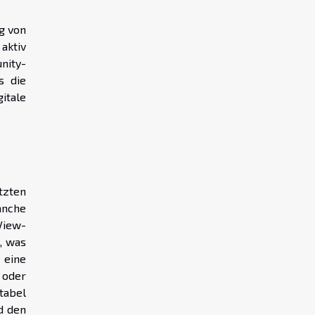
g von
aktiv
nity-
s die
itale
tzten
anche
View-
, was
 eine
 oder
tabel
d den