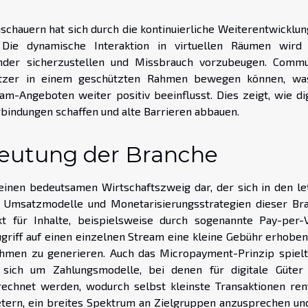
chauern hat sich durch die kontinuierliche Weiterentwicklun
 Die dynamische Interaktion in virtuellen Räumen wird 
nder sicherzustellen und Missbrauch vorzubeugen. Commu
Nutzer in einem geschützten Rahmen bewegen können, wa
m-Angeboten weiter positiv beeinflusst. Dies zeigt, wie dig
bindungen schaffen und alte Barrieren abbauen.
deutung der Branche
einen bedeutsamen Wirtschaftszweig dar, der sich in den le
ie Umsatzmodelle und Monetarisierungsstrategien dieser Br
ekt für Inhalte, beispielsweise durch sogenannte Pay-per-
griff auf einen einzelnen Stream eine kleine Gebühr erhoben
nahmen zu generieren. Auch das Micropayment-Prinzip spielt
 sich um Zahlungsmodelle, bei denen für digitale Güter
rechnet werden, wodurch selbst kleinste Transaktionen ren
tern, ein breites Spektrum an Zielgruppen anzusprechen un