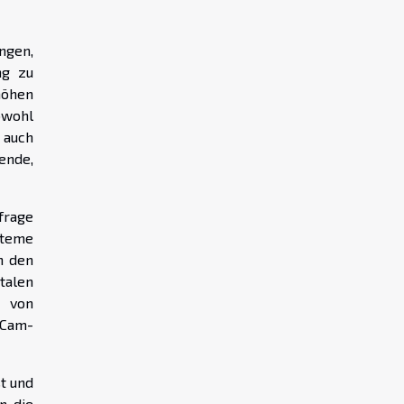
ngen,
ng zu
höhen
owohl
 auch
ende,
frage
steme
n den
talen
 von
-Cam-
t und
, die