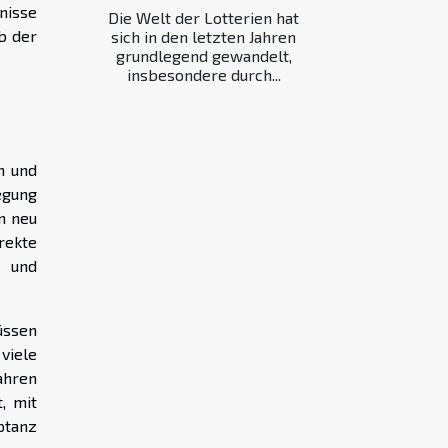
nisse
Die Welt der Lotterien hat
b der
sich in den letzten Jahren
grundlegend gewandelt,
insbesondere durch...
n und
egung
n neu
irekte
g und
üssen
viele
ahren
, mit
ptanz