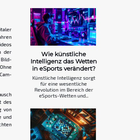
aler
ahren
ideos
n der
Wie künstliche
Bild-
Intelligenz das Wetten
 Ohne
in eSports verändert?
-Cam-
Künstliche Intelligenz sorgt
für eine wesentliche
Revolution im Bereich der
ausch
eSports-Wetten und...
t des
g von
e und
chten