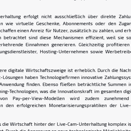
rhaltung erfolgt nicht ausschließlich über direkte Zahlu
gen wie virtuelle Geschenke, Abonnements oder den Zuga
chaffen einen Anreiz für Nutzer, zusätzlich zu zahlen, und er
h betrachtet sind diese Mechanismen effizient, weil sie s
rkehrende Einnahmen generieren. Gleichzeitig profitieren
lungsdienstleister, Hosting-Unternehmen sowie Werbetreib
re digitale Wirtschaftszweige ist erheblich. Durch die Nach
t-Lösungen haben Technologiefirmen innovative Zahlungssy
n Anwendung finden. Ebenso fließen beträchtliche Summen i
ing-Technologien, was die Innovationskraft im gesamten digi
g von Pay-per-View-Modellen wird zudem zunehmend
 den erfolgreichen Monetarisierungspraktiken der Live
s die Wirtschaft hinter der Live-Cam-Unterhaltung komplex is
t. Durch die Anpassung an neue technologische Möglichkeiten